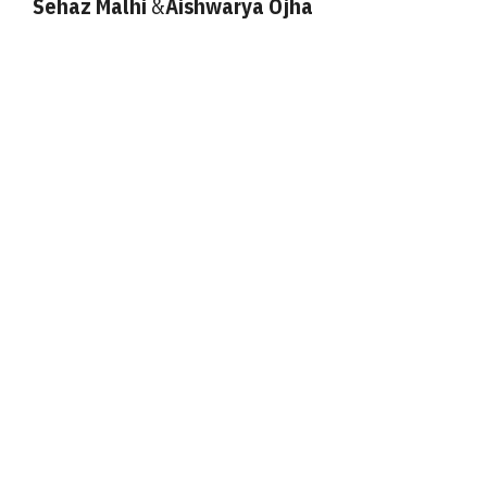
Sehaz Malhi
&
Aishwarya Ojha