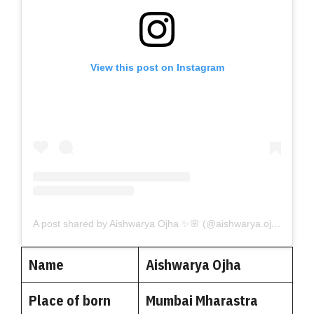
View this post on Instagram
A post shared by Aishwarya Ojha ✨🌸 (@aishwarya.ojha)
Name
Aishwarya Ojha
Place of born
Mumbai Mharastra