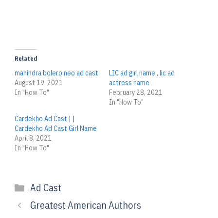
Related
mahindra bolero neo ad cast
LIC ad girl name , lic ad
August 19, 2021
actress name
In "How To"
February 28, 2021
In "How To"
Cardekho Ad Cast | |
Cardekho Ad Cast Girl Name
April 8, 2021
In "How To"
Categories
Ad Cast
Greatest American Authors