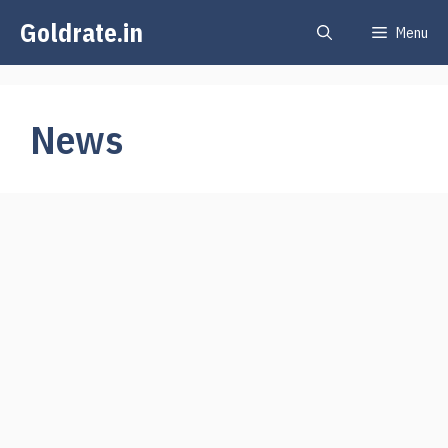
Skip
Goldrate.in
Menu
to
content
News