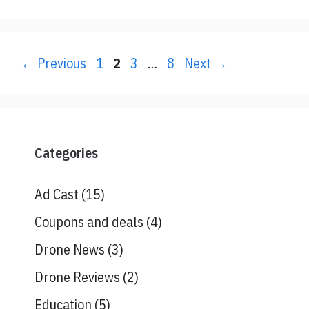
Page
Page
Page
Page
←
Previous
1
2
3
…
8
Next
→
Categories
Ad Cast
(15)
Coupons and deals
(4)
Drone News
(3)
Drone Reviews
(2)
Education
(5)