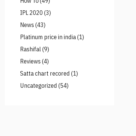
How To
(49)
IPL 2020
(3)
News
(43)
Platinum price in india
(1)
Rashifal
(9)
Reviews
(4)
Satta chart recored
(1)
Uncategorized
(54)