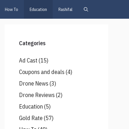
How To
Education
Rashifal
Categories
Ad Cast
(15)
Coupons and deals
(4)
Drone News
(3)
Drone Reviews
(2)
Education
(5)
Gold Rate
(57)