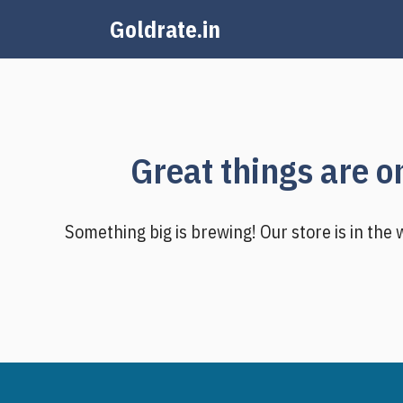
Skip
Goldrate.in
to
content
Great things are o
Something big is brewing! Our store is in the