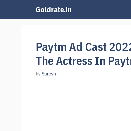
Skip
Goldrate.in
to
content
Paytm Ad Cast 202
The Actress In Pay
by
Suresh