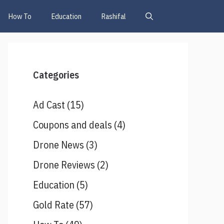
How To
Education
Rashifal
Categories
Ad Cast
(15)
Coupons and deals
(4)
Drone News
(3)
Drone Reviews
(2)
Education
(5)
Gold Rate
(57)