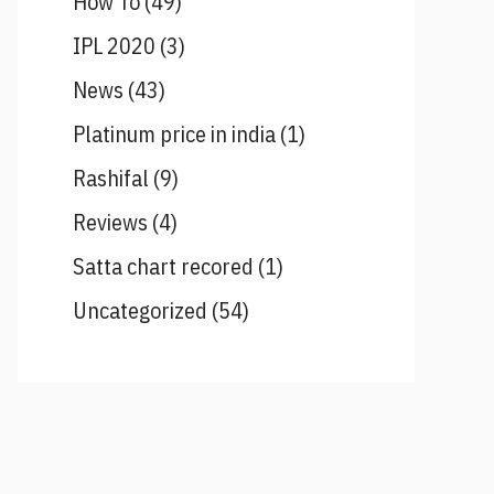
How To
(49)
IPL 2020
(3)
News
(43)
Platinum price in india
(1)
Rashifal
(9)
Reviews
(4)
Satta chart recored
(1)
Uncategorized
(54)