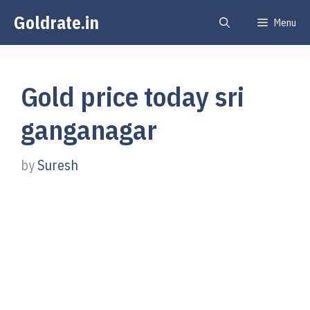
Skip
Goldrate.in
Menu
to
content
Gold price today sri
ganganagar
by
Suresh